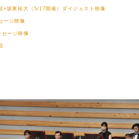
×坂東祐大（5/17開催）ダイジェスト映像
セージ映像
ッセージ映像
活