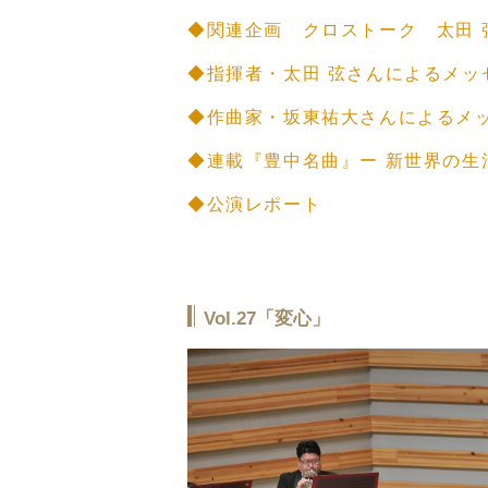
◆関連企画 クロストーク 太田 弦
◆指揮者・太田 弦さんによるメッ
◆作曲家・坂東祐大さんによるメ
◆連載『豊中名曲』ー 新世界の生
◆公演レポート
Vol.27「変心」