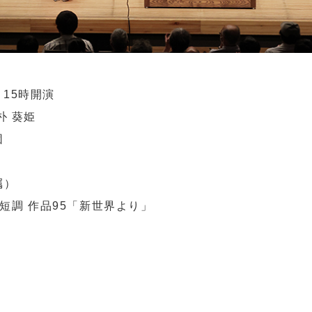
) 15時開演
朴 葵姫
団
嘱）
短調 作品95「新世界より」