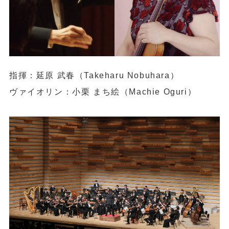
指揮：延原 武春（Takeharu Nobuhara）
ヴァイオリン：小栗 まち絵（Machie Oguri）