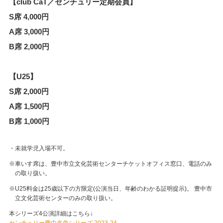
【club CaT／センチュリー定期会員】
S席 4,000円
A席 3,000円
B席 2,000円
【U25】
S席 2,000円
A席 1,500円
B席 1,000円
・未就学児入場不可。
※車いす席は、豊中市立文化芸術センターチケットオフィス窓口、電話のみ
の取り扱い。
※U25料金は25歳以下の方限定(公演当日、年齢のわかる証明提示)。 豊中市
立文化芸術センターのみの取り扱い。
本シリーズ4公演詳細はこちら↓
センチュリー豊中名曲シリーズ 2023-24