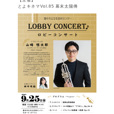
【主催】
とよキネマVol.85 幕末太陽傳