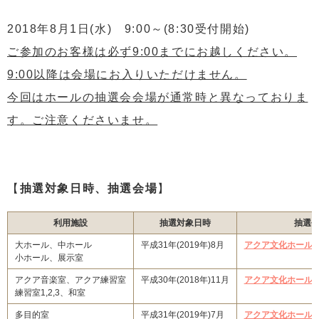
2018年8月1日(水) 9:00～(8:30受付開始)
ご参加のお客様は必ず9:00までにお越しください。
9:00以降は会場にお入りいただけません。
今回はホールの抽選会会場が通常時と異なっておりま
す。ご注意くださいませ。
【
抽選対象日時、抽選会場
】
利用施設
抽選対象日時
抽選
大ホール、中ホール
平成31年(2019年)8月
アクア文化ホール(
小ホール、展示室
アクア音楽室、アクア練習室
平成30年(2018年)11月
アクア文化ホール2
練習室1,2,3、和室
多目的室
平成31年(2019年)7月
アクア文化ホール2