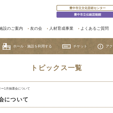
豊中市立文化芸術センター
豊中市立伝統芸能館
施設のご案内
友の会
人材育成事業
よくあるご質問
ホール・施設を利用する
チケット
アク
トピックス一覧
ター1月抽選会について
会について