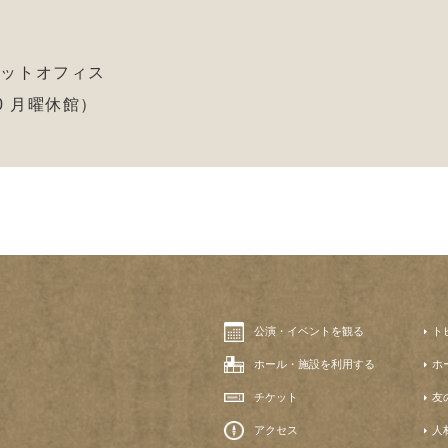
ケットオフィス
:00 月曜休館）
公演・イベントを観る
ト
ホール・施設を利用する
ホ
チケット
友
アクセス
人