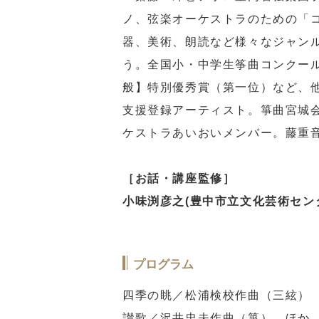
ノ、弦楽オーケストラのための「
器、美術、朗読など様々なジャン
う。全国小・中学生筝曲コンクー
般】特別優秀賞（第一位）など、
支援登録アーティスト。箏曲宮城
ケストラあいおいメンバー。藤重
［お話・講座監修］
小味渕彦之(豊中市立文化芸術セン
プログラム
四季の眺／松浦検校作曲（三絃）
讃歌／沢井忠夫作曲（箏） ほか