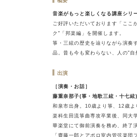
概要
音楽がもっと楽しくなる講座シリ
ご好評いただいております「ここ
ク”「邦楽編」を開催します。
箏・三絃の歴史を辿りながら演奏す
品。昔も今も変わらない、人の”自
出演
［演奏・お話］
藤重奈那子(箏・地歌三絃・十七絃
和泉市出身。10歳より箏、12歳
楽科生田流箏曲専攻卒業後、同大
華楽堂にて御前演奏を務め、終了
「齋藤一郎とアポロ室内管弦楽団プ