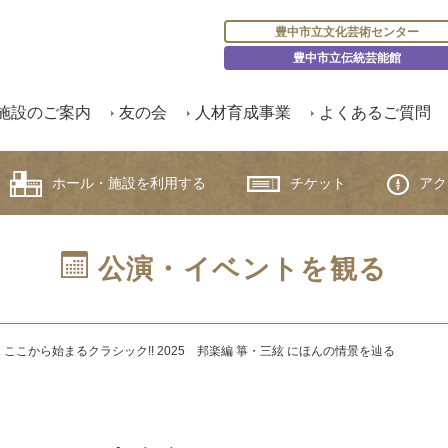
豊中市立文化芸術センター
豊中市立伝統芸能館
施設のご案内
友の会
人材育成事業
よくあるご質問
ホール・施設を利用する
チケット
アク
公演・イベントを観る
ここから始まるクラシック!! 2025 邦楽編 箏・三絃 にほんの情景を辿る