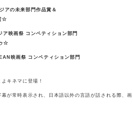
 アジアの未来部門作品賞＆
賞☆
ネマジア映画祭 コンペティション部門
ゥ☆
ASEAN映画祭 コンペティション部門
とよキネマに登場！
字幕が常時表示され、日本語以外の言語が話される際、画
。