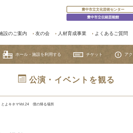
豊中市立文化芸術センター
豊中市立伝統芸能館
施設のご案内
友の会
人材育成事業
よくあるご質問
ホール・施設を利用する
チケット
アク
公演・イベントを観る
とよキネマVol.24 僕の帰る場所