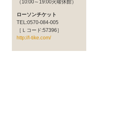
（10:00～19:00火曜休館）
ローソンチケット
TEL:0570-084-005
［Ｌコード:57396］
http://l-tike.com/