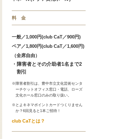
料 金
一般／1,000円(club CaT／900円)
ペア／1,800円(club CaT／1,600円)
（全席自由）
・障害者とその介助者1名まで2
割引
※障害者割引は、豊中市立文化芸術センタ
ーチケットオフィス窓口・電話、ローズ
文化ホール窓口のみの取り扱い。
※とよキネマポイントカードつくりません
か？6回見ると1本ご招待！
club CaTとは？