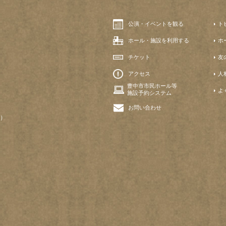
公演・イベントを観る
ト
ホール・施設を利用する
ホ
チケット
友
アクセス
人
豊中市市民ホール等
よ
施設予約システム
お問い合わせ
）