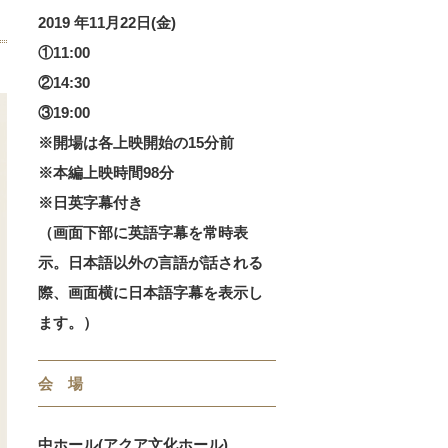
2019 年11月22日(金)
①11:00
②14:30
③19:00
※開場は各上映開始の15分前
※本編上映時間98分
※日英字幕付き
（画面下部に英語字幕を常時表
示。日本語以外の言語が話される
際、画面横に日本語字幕を表示し
ます。）
会 場
中ホール(アクア文化ホール)