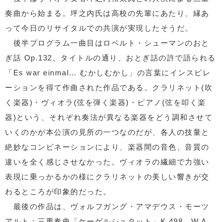
奏曲から始まる。坪之内氏は高校の先輩にあたり、縁あ
って今日のリサイタルでの共演が実現したそうだ。
後半プログラム一曲目はロベルト・シューマンのおと
ぎ話 Op.132。タイトルの通り、おとぎ話の許で語られる
「Es war einmal… むかしむかし」の言葉にインスピレ
ーションを得て作曲された作品である。クラリネット(吹
く楽器)・ヴィオラ(弦を弾く楽器)・ピアノ(弦を叩く楽
器)という、それぞれ奏法が異なる楽器をどう調和させて
いくのかが本公演の見所の一つなのだが、各人の技量と
絶妙なコンビネーションにより、楽器間の音色、音質の
違いを全く感じさせなかった。ヴィオラの繊細で力強い
表現に乗っかるかの様にクラリネットの美しい響きが交
わるところが印象的だった。
最後の作品は、ヴォルフガング・アマデウス・モーツ
アルト：三重奏曲「ケーゲルシュタット」K.498。W.A.