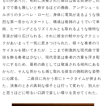
ものがあった。初めに演奏された曲目は彼女自身がこれ
までで最も難しいと称するほどの難曲、アンデシュ・ヒ
ルボリのタンペレ・ローだ。身体に電気が走るような強
烈な第一音からスタートし、構成は複雑のようでいて単
純、ヒーリングともリズミカルとも取れるような独特な
音楽が繰り広げられる。それに彼女の軽やかなテクニッ
クがあいまって一気に惹きつけられた。様々な奏者のリ
サイタルを聴いてきたが、ここまで刺激的な現代曲で冒
頭を飾る奏者は少ない。現代音楽は奏者の力量を浮き彫
りにするため、最初の曲としては敬遠される傾向にある
からだ。そんな所からも感じ取れる彼女の挑戦的な姿勢
に心躍る。 二曲目に向かう前にトークタイムが挟まれ
た。演奏のときの真剣な様子とは打って変わり、別人か
と思うほどに明るい口調で楽しい喋りを見せてくれた。