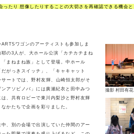
会ったり 想像したりすることの大切さを再確認できる機会と
ARTSワゴンのアーティストも参加しま
伽耶の3人が、大ホール公演「カチカチまね
う「まねまね族」として登場。中ホール
「だがっきスイッチ」、「キャキャット
ンサートでは、野村友輝、山崎恒太郎がそ
ゲンアソビノバ」には廣瀬紀衣と田中みつ
撮影 村田有花
には、共有ロビーで東川内梨沙と野村友輝
々なかたちで企画を彩りました。
途中、別の会場で出演していた仲間のアー
使った即興で演奏を盛り上げるなど、この