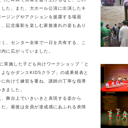
ました。また、大ホール公演に出演したキ
ポージングやアクションを披露する場面
り、記念撮影を楽しむ家族連れの姿もあり
なく、センター全体で一日を共有する、こ
館内に広がっていました。
前に実施した子ども向けワークショップ「と
よなかダンスKIDSクラブ」の成果発表と
番に向けて練習を重ね、講師の丁寧な指導
いきました。
点、舞台上でいきいきと表現する姿から
した。最後は全員が達成感にあふれる表情