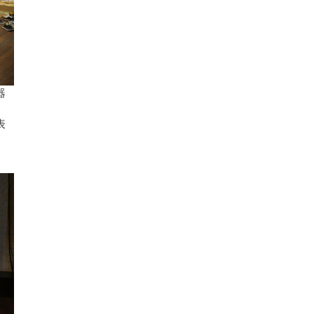
器
、
表