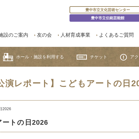
豊中市立文化芸術センター
豊中市立伝統芸能館
施設のご案内
友の会
人材育成事業
よくあるご質問
ホール・施設を利用する
チケット
アク
公演レポート】こどもアートの日20
2026
ートの日2026