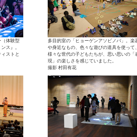
多目的室の「ヒョーゲンアソビノバ」。楽
ー（体験型
や身近なもの、色々な遊びの道具を使って
リンス』。
様々な世代の子どもたちが、思い思いの「
ティストと
現」の楽しさを感じていました。
。
撮影 村田有花