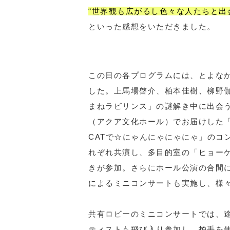
“世界観も広がるし色々な人たちと出
といった感想をいただきました。
この日の各プログラムには、とよなか
した。上馬場啓介、柏本佳樹、柳野
まねラビリンス」の謎解き中に出会
（アクア文化ホール）でお届けした
CATで☆にゃんにゃにゃにゃ」のコ
れぞれ共演し、多目的室の「ヒョー
きが参加。さらにホール公演の合間
によるミニコンサートも実施し、様
共有ロビーのミニコンサートでは、
ティストも飛び入り参加し、拍手を