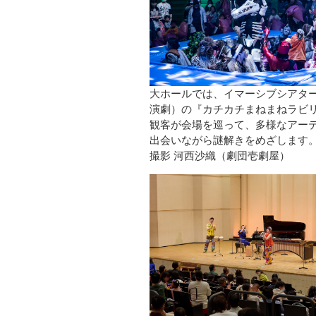
大ホールでは、イマーシブシアタ
演劇）の『カチカチまねまねラビ
観客が会場を巡って、多様なアー
出会いながら謎解きをめざします
撮影 河西沙織（劇団壱劇屋）