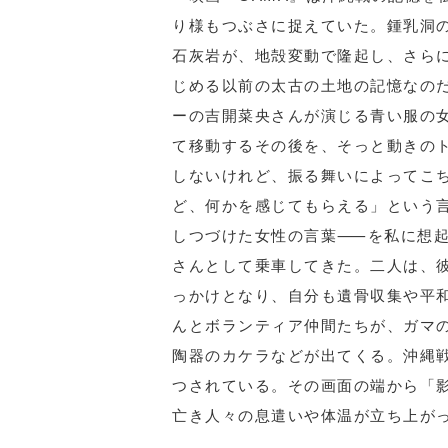
り様もつぶさに捉えていた。鍾乳洞
石灰岩が、地殻変動で隆起し、さら
じめる以前の太古の土地の記憶なの
ーの吉開菜央さんが演じる青い服の
て移動するその後を、そっと動きの
しないけれど、振る舞いによってこ
ど、何かを感じてもらえる」という
しつづけた女性の言葉⸺を私に想起
さんとして乗車してきた。二人は、
っかけとなり、自分も遺骨収集や平
んとボランティア仲間たちが、ガマ
陶器のカケラなどが出てくる。沖縄
つされている。その画面の端から「
亡き人々の息遣いや体温が立ち上が