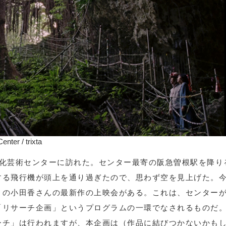
nter / trixta
化芸術センターに訪れた。センター最寄の阪急曽根駅を降り
する飛行機が頭上を通り過ぎたので、思わず空を見上げた。
トの小田香さんの最新作の上映会がある。これは、センター
「リサーチ企画」というプログラムの一環でなされるものだ
ーチ」は行われますが、本企画は（作品に結びつかないかも