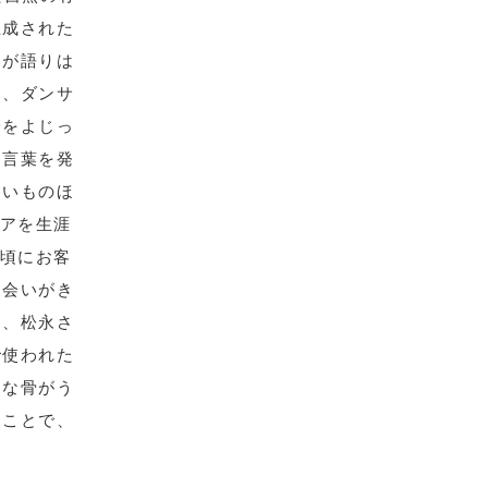
生成された
間が語りは
て、ダンサ
身をよじっ
。言葉を発
ないものほ
アを生涯
頃にお客
出会いがき
中、松永さ
で使われた
さな骨がう
ることで、