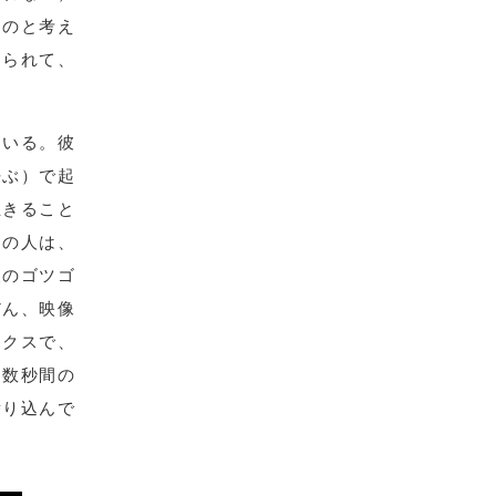
ものと考え
じられて、
ている。彼
呼ぶ）で起
生きること
その人は、
後のゴツゴ
だん、映像
ックスで、
。数秒間の
潜り込んで