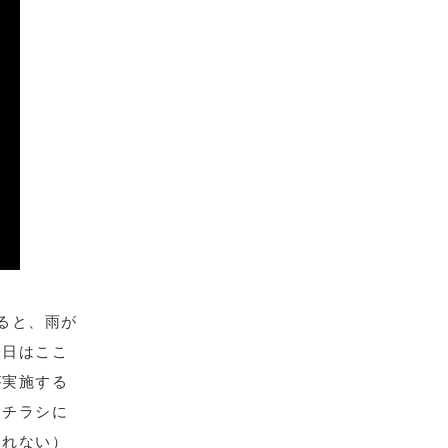
ると、雨が
今日はここ
が実施する
。チラシに
しれない）