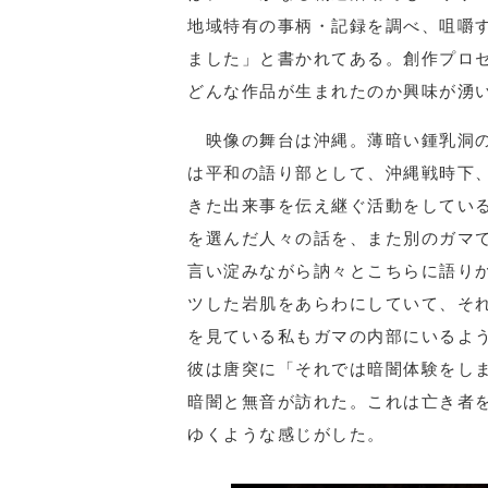
地域特有の事柄・記録を調べ、咀嚼
ました」と書かれてある。創作プロ
どんな作品が生まれたのか興味が湧
映像の舞台は沖縄。薄暗い鍾乳洞の
は平和の語り部として、沖縄戦時下
きた出来事を伝え継ぐ活動をしてい
を選んだ人々の話を、また別のガマ
言い淀みながら訥々とこちらに語り
ツした岩肌をあらわにしていて、そ
を見ている私もガマの内部にいるよ
彼は唐突に「それでは暗闇体験をし
暗闇と無音が訪れた。これは亡き者
ゆくような感じがした。