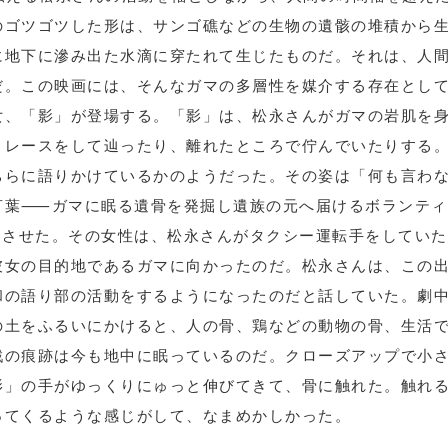
のゴツゴツした形は、サンゴ礁などの生物の遺骸の堆積から
に地下に滲み出た水滴に穿たれて生じたものだ。それは、人
だ。この映画には、そんなガマの多層性を媒介する存在とし
女、「影」が登場する。「影」は、松永さんがガマの岩肌を
トレースをして辿ったり、離れたところで佇んでいたりする
ちらに語りかけているかのようだった。その姿は「何も言わ
言葉⸺ガマに眠る遺骨を発掘し遺族の元へ届けるボランティ
させた。その女性は、松永さんがタクシー運転手をしていた
彼女の目的地であるガマに向かったのだ。松永さんは、この
和の語り部の活動をするようになったのだと話していた。劇
の土をふるいにかけると、人の骨、鶏などの動物の骨、生活
戦の痕跡は今も地中に眠っているのだ。クローズアップで小
影」の手がゆっくりにゅっと伸びてきて、骨に触れた。触れ
ってくるような感じがして、なまめかしかった。