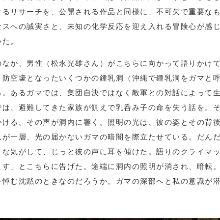
するリサーチを、公開される作品と同様に、不可欠で重要な
セスへの誠実さと、未知の化学反応を迎え入れる冒険心が感
いた。
なか、男性（松永光雄さん）がこちらに向かって語りかけ
、防空壕となったいくつかの鍾乳洞（沖縄で鍾乳洞をガマと
る。あるガマでは、集団自決ではなく敵軍との対話によって
では、避難してきた家族が飢えで乳呑み子の命を失う話を。
かける。その声が洞内に響く。照明の光は、彼の姿とその背
れが一層、光の届かないガマの暗闇を際立たせている。だん
うな気がして、じっと彼の声に耳を傾けた。語りのクライマ
ます」とこちらに告げた。途端に洞内の照明が消され、暗転
を悼む沈黙のときなのだろうか。ガマの深部へと私の意識が