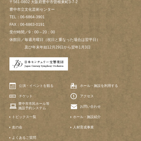
〒561-0802 大阪府豊中市曽根東町3-7-2
豊中市立文化芸術センター
TEL：06-6864-3901
FAX：06-6863-0191
受付時間／9：00～20：00
休館日／毎週月曜日（祝日と重なった場合は翌平日）
及び年末年始12月29日から翌年1月3日
公演・イベントを観る
ホール・施設を利用する
チケット
アクセス
豊中市市民ホール等
お問い合わせ
施設予約システム
トピックス一覧
ホール・施設紹介
友の会
人材育成事業
よくあるご質問