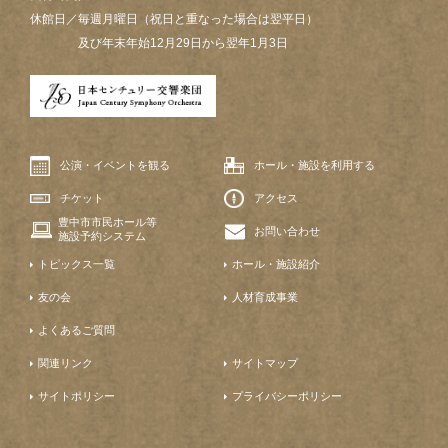
休館日／毎週月曜日（祝日と重なった場合は翌平日）
及び年末年始12月29日から翌年1月3日
公演・イベントを観る
ホール・施設を利用する
チケット
アクセス
豊中市市民ホール等
お問い合わせ
施設予約システム
トピックス一覧
ホール・施設紹介
友の会
人材育成事業
よくあるご質問
関連リンク
サイトマップ
サイトポリシー
プライバシーポリシー