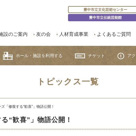
豊中市立文化芸術センター
豊中市立伝統芸能館
施設のご案内
友の会
人材育成事業
よくあるご質問
ホール・施設を利用する
チケット
アク
トピックス一覧
ズ「修復する“歓喜”」物語公開！
る“歓喜”」物語公開！