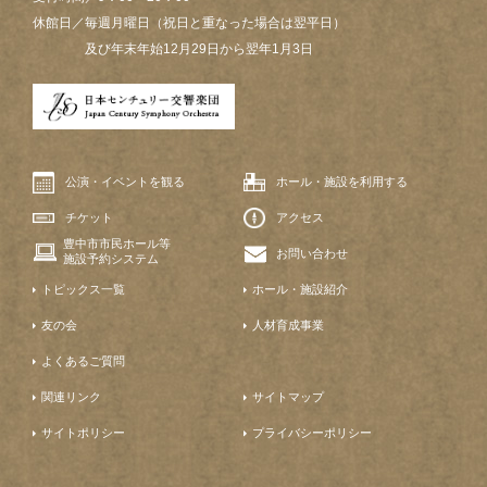
休館日／毎週月曜日（祝日と重なった場合は翌平日）
及び年末年始12月29日から翌年1月3日
公演・イベントを観る
ホール・施設を利用する
チケット
アクセス
豊中市市民ホール等
お問い合わせ
施設予約システム
トピックス一覧
ホール・施設紹介
友の会
人材育成事業
よくあるご質問
関連リンク
サイトマップ
サイトポリシー
プライバシーポリシー