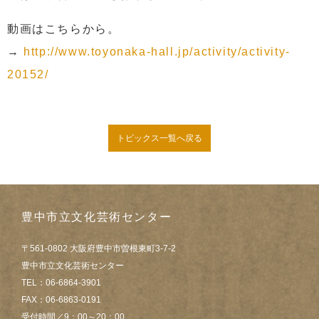
動画はこちらから。
→
http://www.toyonaka-hall.jp/activity/activity-
20152/
トピックス一覧へ戻る
豊中市立文化芸術センター
〒561-0802 大阪府豊中市曽根東町3-7-2
豊中市立文化芸術センター
TEL：06-6864-3901
FAX：06-6863-0191
受付時間／9：00～20：00