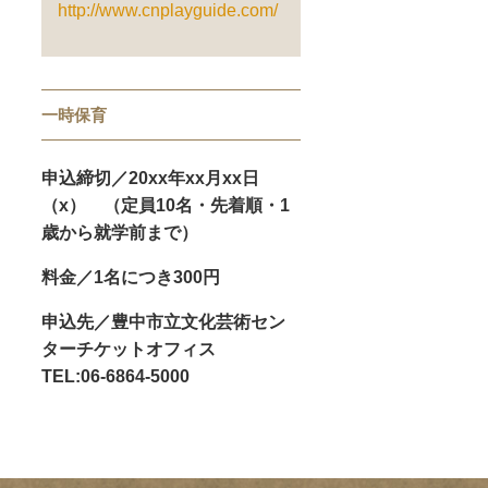
http://www.cnplayguide.com/
一時保育
申込締切／20xx年xx月xx日
（x） （定員10名・先着順・1
歳から就学前まで）
料金／1名につき300円
申込先／豊中市立文化芸術セン
ターチケットオフィス
TEL:06-6864-5000