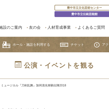
豊中市立文化芸術センター
豊中市立伝統芸能館
施設のご案内
友の会
人材育成事業
よくあるご質問
ホール・施設を利用する
チケット
アク
公演・イベントを観る
】ミュージカル『刀剣乱舞』加州清光単騎出陣2018