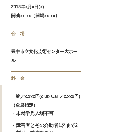
2018年x月x日(x)
開演xx:xx（開場xx:xx）
会 場
豊中市立文化芸術センター大ホー
ル
料 金
一般／x,xxx円(club CaT／x,xxx円)
（全席指定）
・未就学児入場不可
・障害者とその介助者1名まで2