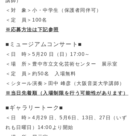
講師）
＜対 象＞小・中学生（保護者同伴可）
＜定 員＞100名
※応募方法は下記参照
■ミュージアムコンサート■
＜日 時＞5月20 日（日）17:00～
＜場 所＞豊中市立文化芸術センター 展示室
＜定 員＞約50名 入場無料
＜シタール演奏＞田中 峰彦（大阪音楽大学講師）
※当日先着順（入場制限を行う可能性があります）
■ギャラリートーク■
＜日 時＞4月29 日、5月6日、13日、27日（いず
れも日曜日）14:00より開始