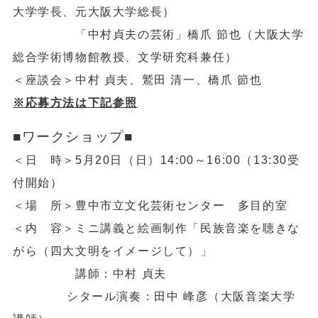
大学学長、元大阪大学総長）
「中村貞夫の芸術」橋爪 節也（大阪大学
総合学術博物館教授、文学研究科兼任）
＜座談会＞中村 貞夫、鷲田 清一、橋爪 節也
※応募方法は下記参照
■ワークショップ■
＜日 時＞5月20日（日）14:00～16:00（13:30受
付開始）
＜場 所＞豊中市立文化芸術センター 多目的室
＜内 容＞ミニ講義と絵画制作「民族音楽を聴きな
がら（四大文明をイメージして）」
講師：中村 貞夫
シタール演奏：田中 峰彦（大阪音楽大学