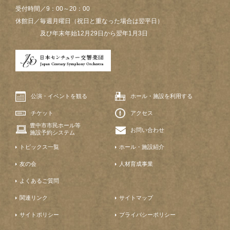
受付時間／9：00～20：00
休館日／毎週月曜日（祝日と重なった場合は翌平日）
及び年末年始12月29日から翌年1月3日
公演・イベントを観る
ホール・施設を利用する
チケット
アクセス
豊中市市民ホール等
お問い合わせ
施設予約システム
トピックス一覧
ホール・施設紹介
友の会
人材育成事業
よくあるご質問
関連リンク
サイトマップ
サイトポリシー
プライバシーポリシー