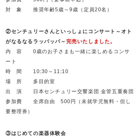
対 象 推奨年齢5歳～9歳（定員20名）
②センチュリーさんといっしょにコンサート
～オト
がなるなるラッパッパ～
完売いたしました。
内 容 0歳のお子さまも一緒に楽しめるコンサ
ート
時 間 10:30～11:10
場 所 多目的室
出 演 日本センチュリー交響楽団 金管五重奏団
参加費 全席自由 500円（未就学児無料・但し
要整理券）
③はじめての楽器体験会