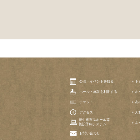
公演・イベントを観る
ト
ホール・施設を利用する
ホ
チケット
友
アクセス
人
豊中市市民ホール等
よ
施設予約システム
お問い合わせ
）