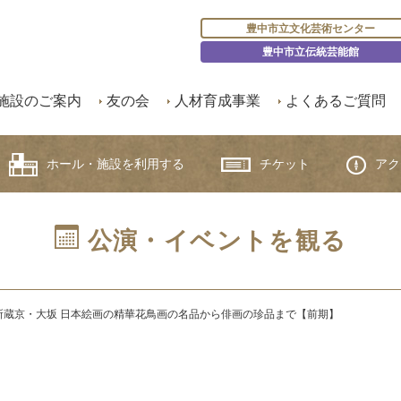
豊中市立文化芸術センター
豊中市立伝統芸能館
施設のご案内
友の会
人材育成事業
よくあるご質問
ホール・施設を利用する
チケット
アク
公演・イベントを観る
所蔵京・大坂 日本絵画の精華花鳥画の名品から俳画の珍品まで【前期】