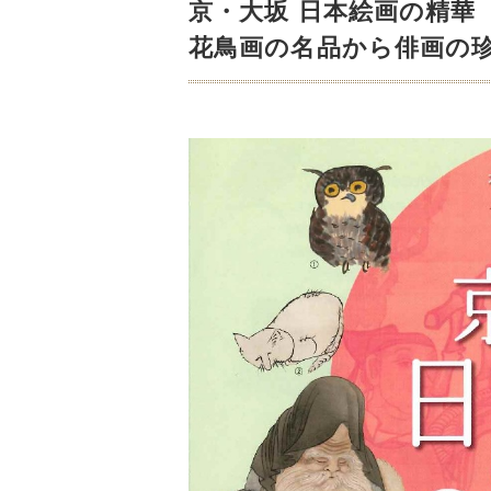
京・大坂 日本絵画の精華
花鳥画の名品から俳画の