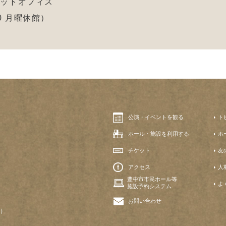
ケットオフィス
:00 月曜休館）
公演・イベントを観る
ト
ホール・施設を利用する
ホ
チケット
友
アクセス
人
豊中市市民ホール等
よ
施設予約システム
お問い合わせ
）