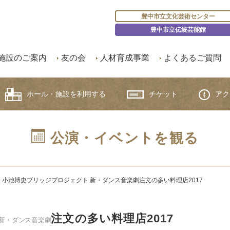
豊中市立文化芸術センター
豊中市立伝統芸能館
施設のご案内
友の会
人材育成事業
よくあるご質問
ホール・施設を利用する
チケット
アク
公演・イベントを観る
】
小池博史ブリッジプロジェクト 新・ダンス音楽劇
注文の多い料理店2017
注文の多い料理店2017
 新・ダンス音楽劇