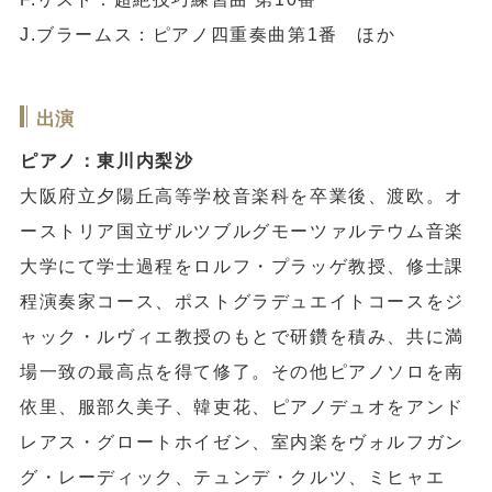
J.ブラームス：ピアノ四重奏曲第1番 ほか
出演
ピアノ：東川内梨沙
大阪府立夕陽丘高等学校音楽科を卒業後、渡欧。オ
ーストリア国立ザルツブルグモーツァルテウム音楽
大学にて学士過程をロルフ・プラッゲ教授、修士課
程演奏家コース、ポストグラデュエイトコースをジ
ャック・ルヴィエ教授のもとで研鑽を積み、共に満
場一致の最高点を得て修了。その他ピアノソロを南
依里、服部久美子、韓吏花、ピアノデュオをアンド
レアス・グロートホイゼン、室内楽をヴォルフガン
グ・レーディック、テュンデ・クルツ、ミヒャエ