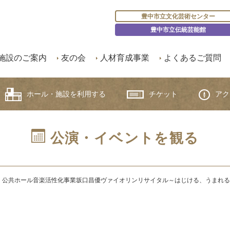
豊中市立文化芸術センター
豊中市立伝統芸能館
施設のご案内
友の会
人材育成事業
よくあるご質問
ホール・施設を利用する
チケット
アク
公演・イベントを観る
】
公共ホール音楽活性化事業
坂口昌優ヴァイオリンリサイタル～はじける、うまれる