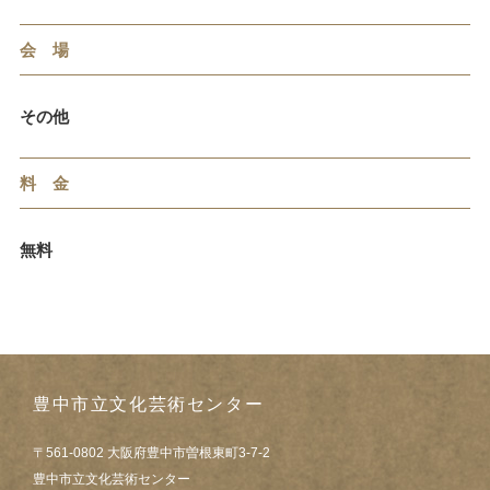
会 場
その他
料 金
無料
豊中市立文化芸術センター
〒561-0802 大阪府豊中市曽根東町3-7-2
豊中市立文化芸術センター