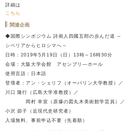
詳細は
こちら
関連企画
◆国際シンポジウム 詩画人四國五郎の歩んだ道 ～
シベリアからヒロシマへ～
日時：2019年5月19日（日）13時～16時30分
会場：大阪大学会館 アセンブリ―ホール
使用言語：日本語
登壇者：アン・シェリフ（オーバリン大学教授）／
川口 隆行（広島大学准教授）／
岡村 幸宣（原爆の図丸木美術館学芸員）／
小沢 節子（近現代史研究者）
入場無料、事前申込不要（先着順）