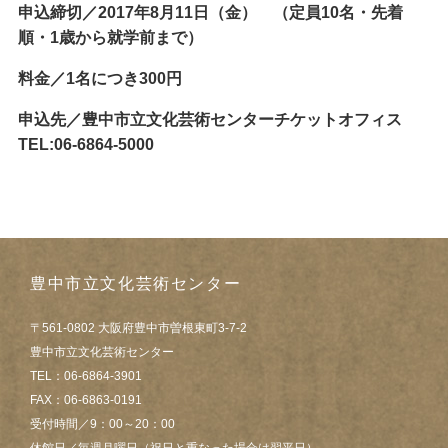
申込締切／2017年8月11日（金） （定員10名・先着
順・1歳から就学前まで）
料金／1名につき300円
申込先／豊中市立文化芸術センターチケットオフィス
TEL:06-6864-5000
豊中市立文化芸術センター
〒561-0802 大阪府豊中市曽根東町3-7-2
豊中市立文化芸術センター
TEL：06-6864-3901
FAX：06-6863-0191
受付時間／9：00～20：00
休館日／毎週月曜日（祝日と重なった場合は翌平日）