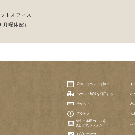
ケットオフィス
:00 月曜休館）
公演・イベントを観る
ト
ホール・施設を利用する
ホ
チケット
友
アクセス
人
豊中市市民ホール等
よ
施設予約システム
お問い合わせ