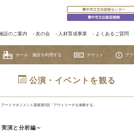
豊中市立文化芸術センター
豊中市立伝統芸能館
施設のご案内
友の会
人材育成事業
よくあるご質問
ホール・施設を利用する
チケット
アク
公演・イベントを観る
】アートマネジメント講座
第5回「アウトリーチを体験する」
～実演と分析編～