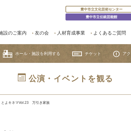
豊中市立文化芸術センター
豊中市立伝統芸能館
施設のご案内
友の会
人材育成事業
よくあるご質問
ホール・施設を利用する
チケット
アク
公演・イベントを観る
とよキネマVol.23 万引き家族