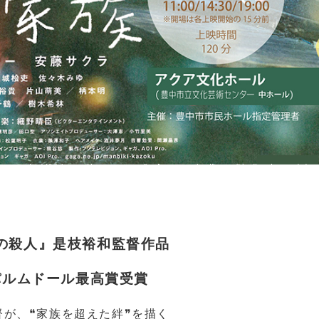
の殺人』是枝裕和監督作品
パルムドール最高賞受賞
が、❝家族を超えた絆❞を描く