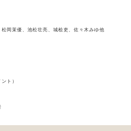
、松岡茉優、池松壮亮、城桧吏、佐々木みゆ他
メント）
者