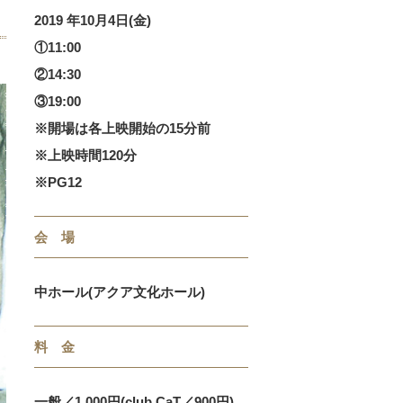
2019 年10月4日(金)
①11:00
②14:30
③19:00
※開場は各上映開始の15分前
※上映時間120分
※PG12
会 場
中ホール(アクア文化ホール)
料 金
一般／1,000円(club CaT／900円)