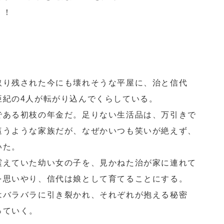
！！
取り残された今にも壊れそうな平屋に、治と信代
亜紀の4人が転がり込んでくらしている。
である初枝の年金だ。足りない生活品は、万引きで
這うような家族だが、なぜかいつも笑いが絶えず、
いた。
震えていた幼い女の子を、見かねた治が家に連れて
を思いやり、信代は娘として育てることにする。
はバラバラに引き裂かれ、それぞれが抱える秘密
っていく。