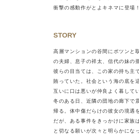
衝撃の感動作がとよキネマに登場
STORY
高層マンションの谷間にポツンと
の夫婦、息子の祥太、信代の妹の
彼らの目当ては、この家の持ち主
賄っていた。社会という海の底を
互いに口は悪いが仲良よく暮して
冬のある日、近隣の団地の廊下で
帰る。体中傷だらけの彼女の境遇
だが、ある事件をきっかけに家族
と切なる願いが次々と明らかにな