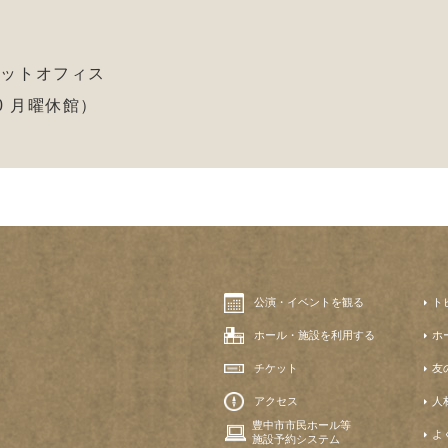
ケットオフィス
:00 月曜休館）
公演・イベントを観る
ト
ホール・施設を利用する
ホ
チケット
友
アクセス
人
豊中市市民ホール等
よ
施設予約システム