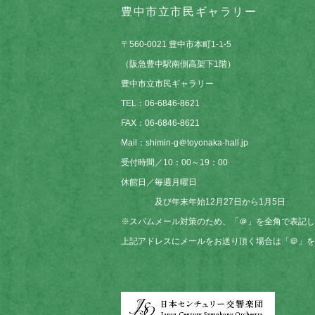
豊中市立市民ギャラリー
〒560-0021 豊中市本町1-1-5
（阪急豊中駅南側高架下1階）
豊中市立市民ギャラリー
TEL：06-6846-8621
FAX：06-6846-8621
Mail：shimin-g＠toyonaka-hall.jp
受付時間／10：00～19：00
休館日／毎週月曜日
及び年末年始12月27日から1月5日
※スパムメール対策のため、「＠」を全角で表記し
上記アドレスにメールをお送り頂く場合は「＠」を