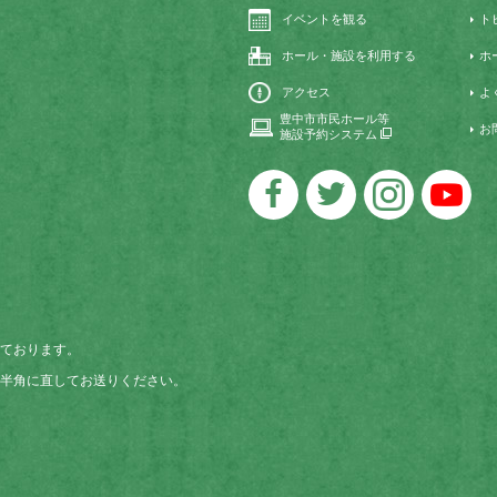
イベントを観る
ト
ホール・施設を利用する
ホ
アクセス
よ
豊中市市民ホール等
お
施設予約システム
ております。
半角に直してお送りください。