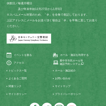
休館日／毎週月曜日
及び年末年始12月27日から1月5日
※スパムメール対策のため、「＠」を全角で表記しております。
上記アドレスにメールをお送り頂く場合は「＠」を半角に直してお送り
ください。
イベントを観る
ホール・施設を利用する
豊中市市民ホール等
アクセス
施設予約システム
トピックス一覧
ホール・施設紹介
よくあるご質問
お問い合わせ
関連リンク
サイトマップ
サイトポリシー
プライバシーポリシー