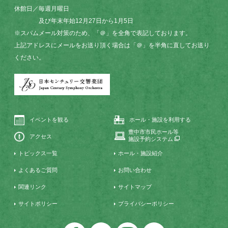
休館日／毎週月曜日
及び年末年始12月27日から1月5日
※スパムメール対策のため、「＠」を全角で表記しております。
上記アドレスにメールをお送り頂く場合は「＠」を半角に直してお送り
ください。
イベントを観る
ホール・施設を利用する
豊中市市民ホール等
アクセス
施設予約システム
トピックス一覧
ホール・施設紹介
よくあるご質問
お問い合わせ
関連リンク
サイトマップ
サイトポリシー
プライバシーポリシー