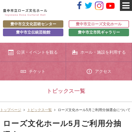
豊中市立文化芸術センター
豊中市立ローズ文化ホール
豊中市立伝統芸能館
豊中市立市民ギャラリー
公演・イベントを観る
ホール・施設を利用する
チケット
アクセス
トピックス一覧
トップページ
トピックス一覧
ローズ文化ホール5月ご利用分抽選会について
ローズ文化ホール5月ご利用分抽