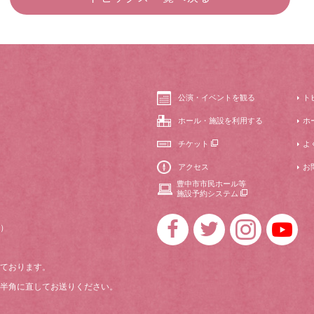
公演・イベントを観る
ト
ホール・施設を利用する
ホ
チケット
よ
アクセス
お
豊中市市民ホール等
施設予約システム
）
ております。
半角に直してお送りください。