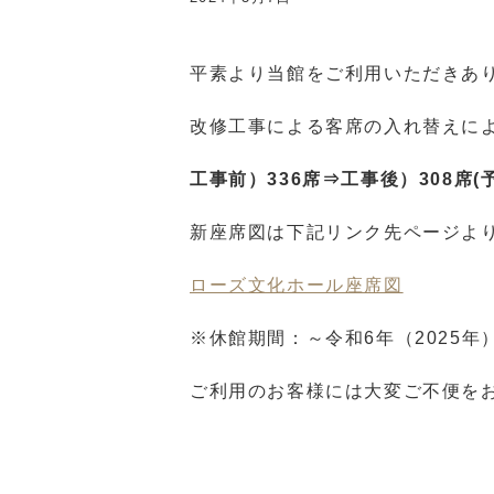
平素より当館をご利用いただきあ
改修工事による客席の入れ替えに
工事前）336席⇒工事後）308席(
新座席図は下記リンク先ページよ
ローズ文化ホール座席図
※休館期間：～令和6年（2025年
ご利用のお客様には大変ご不便を