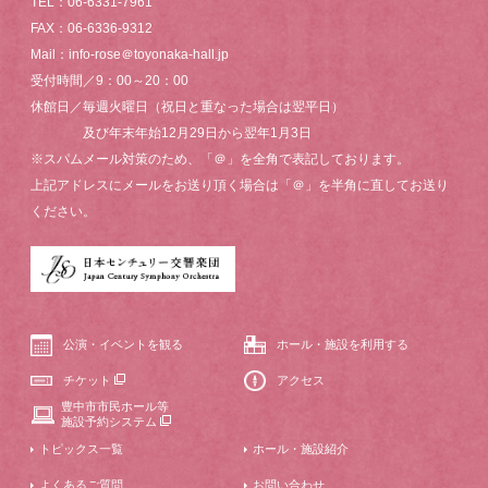
TEL：06-6331-7961
FAX：06-6336-9312
Mail：info-rose＠toyonaka-hall.jp
受付時間／9：00～20：00
休館日／毎週火曜日（祝日と重なった場合は翌平日）
及び年末年始12月29日から翌年1月3日
※スパムメール対策のため、「＠」を全角で表記しております。
上記アドレスにメールをお送り頂く場合は「＠」を半角に直してお送り
ください。
公演・イベントを観る
ホール・施設を利用する
チケット
アクセス
豊中市市民ホール等
施設予約システム
トピックス一覧
ホール・施設紹介
よくあるご質問
お問い合わせ